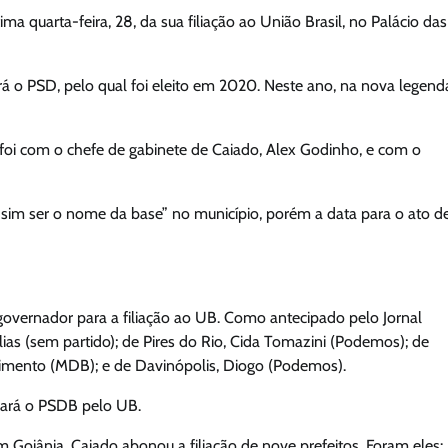
a quarta-feira, 28, da sua filiação ao União Brasil, no Palácio das
á o PSD, pelo qual foi eleito em 2020. Neste ano, na nova legend
 foi com o chefe de gabinete de Caiado, Alex Godinho, e com o
de sim ser o nome da base” no município, porém a data para o ato d
overnador para a filiação ao UB. Como antecipado pelo Jornal
Elias (sem partido); de Pires do Rio, Cida Tomazini (Podemos); de
imento (MDB); e de Davinópolis, Diogo (Podemos).
cará o PSDB pelo UB.
m Goiânia, Caiado abonou a filiação de nove prefeitos. Foram eles: