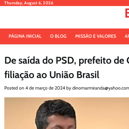
Skip
Thursday, August 6, 2026
to
content
PÁGINA INICIAL
O BLOG
MISSÃO E VALORES
A
De saída do PSD, prefeito de
filiação ao União Brasil
Posted on
4 de março de 2024
by
dinomarmiranda@yahoo.com