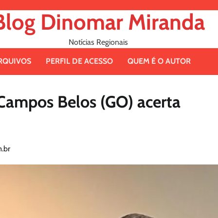
Blog Dinomar Miranda
Notícias Regionais
RQUIVOS
PERFIL DE ACESSO
QUEM É O AUTOR
 Campos Belos (GO) acerta
.br