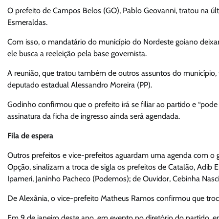
O prefeito de Campos Belos (GO), Pablo Geovanni, tratou na últim
Esmeraldas.
Com isso, o mandatário do município do Nordeste goiano deixar
ele busca a reeleição pela base governista.
A reunião, que tratou também de outros assuntos do município,
deputado estadual Alessandro Moreira (PP).
Godinho confirmou que o prefeito irá se filiar ao partido e “po
assinatura da ficha de ingresso ainda será agendada.
Fila de espera
Outros prefeitos e vice-prefeitos aguardam uma agenda com o g
Opção, sinalizam a troca de sigla os prefeitos de Catalão, Adib 
Ipameri, Janinho Pacheco (Podemos); de Ouvidor, Cebinha Nasc
De Alexânia, o vice-prefeito Matheus Ramos confirmou que tro
Em 9 de janeiro deste ano, em evento no diretório do partido, e