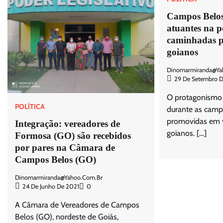
Campos Belos
atuantes na p
caminhadas p
goianos
Dinomarmiranda@ya
29 De Setembro 
O protagonismo f
POLÍTICA
durante as campa
promovidas em v
Integração: vereadores de
goianos. […]
Formosa (GO) são recebidos
por pares na Câmara de
Campos Belos (GO)
Dinomarmiranda@yahoo.com.br
24 De Junho De 2021
0
A Câmara de Vereadores de Campos
Belos (GO), nordeste de Goiás,