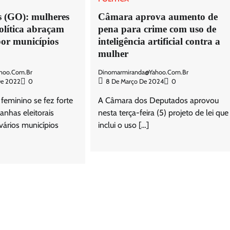
 (GO): mulheres
Câmara aprova aumento de
olítica abraçam
pena para crime com uso de
or municípios
inteligência artificial contra a
mulher
hoo.com.br
Dinomarmiranda@yahoo.com.br
De 2022
0
8 De Março De 2024
0
eminino se fez forte
A Câmara dos Deputados aprovou
nhas eleitorais
nesta terça-feira (5) projeto de lei que
ários municípios
inclui o uso […]