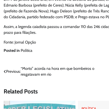
Edmario Barbosa (prefeito de Ceres); Núcia Kelly (prefeita de Lag
(prefeito de Fazenda Nova); Hugo Deleon (prefeito de Três Ranc
do Cidadania, partido federado com PSDB; e Prego estava no PL
Assim, a legenda caiadista passou a comandar 110 das 246 cida
prazo para filiações.
Fonte: Jornal Opção
Posted in
Política
Navegação
“Morto” acorda na hora em que bombeiros o
Previous:
resgatavam em rio
de
Post
Related Posts
POLÍTICA