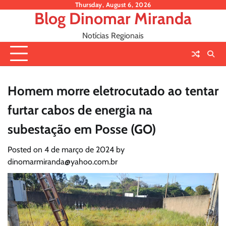
Skip
Thursday, August 6, 2026
Blog Dinomar Miranda
to
content
Notícias Regionais
Homem morre eletrocutado ao tentar
furtar cabos de energia na
subestação em Posse (GO)
Posted on
4 de março de 2024
by
dinomarmiranda@yahoo.com.br