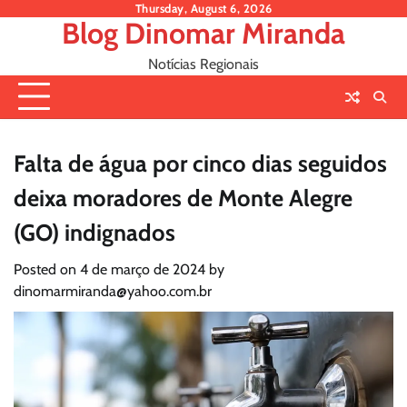
Skip
Thursday, August 6, 2026
Blog Dinomar Miranda
to
content
Notícias Regionais
Falta de água por cinco dias seguidos
deixa moradores de Monte Alegre
(GO) indignados
Posted on
4 de março de 2024
by
dinomarmiranda@yahoo.com.br