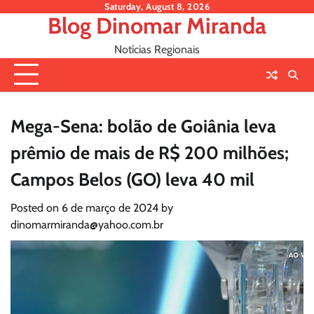
Skip
Saturday, August 8, 2026
Blog Dinomar Miranda
to
content
Notícias Regionais
Mega-Sena: bolão de Goiânia leva
prêmio de mais de R$ 200 milhões;
Campos Belos (GO) leva 40 mil
Posted on
6 de março de 2024
by
dinomarmiranda@yahoo.com.br