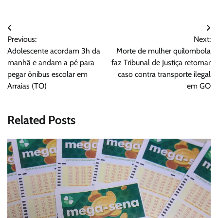
Navegação
Previous:
Next:
de
Adolescente acordam 3h da
Morte de mulher quilombola
Post
manhã e andam a pé para
faz Tribunal de Justiça retomar
pegar ônibus escolar em
caso contra transporte ilegal
Arraias (TO)
em GO
Related Posts