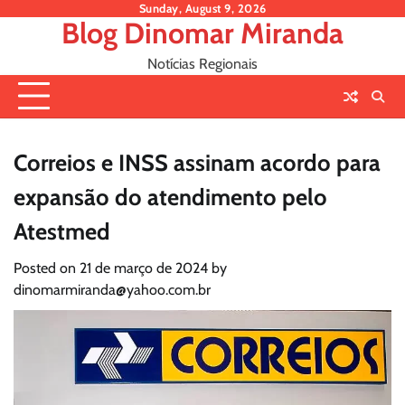
Skip
Sunday, August 9, 2026
Blog Dinomar Miranda
to
content
Notícias Regionais
Correios e INSS assinam acordo para
expansão do atendimento pelo
Atestmed
Posted on
21 de março de 2024
by
dinomarmiranda@yahoo.com.br