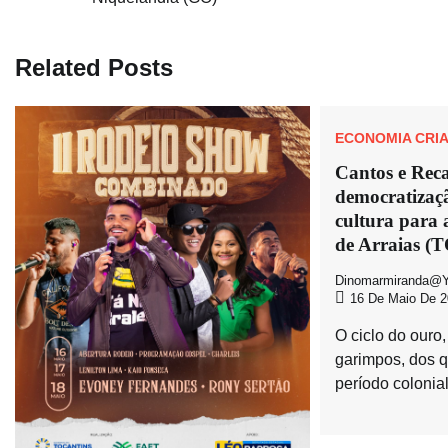
de
Post
Related Posts
ECONOMIA CRIA
Cantos e Reca
democratizaçã
cultura para 
de Arraias (T
Dinomarmiranda@y
16 De Maio De 2
O ciclo do ouro,
garimpos, dos 
período colonia