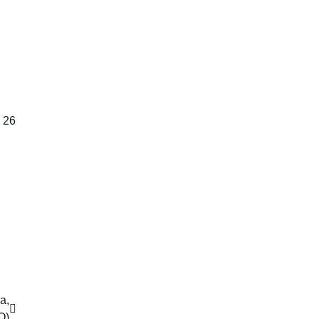
: 26
a,
O)