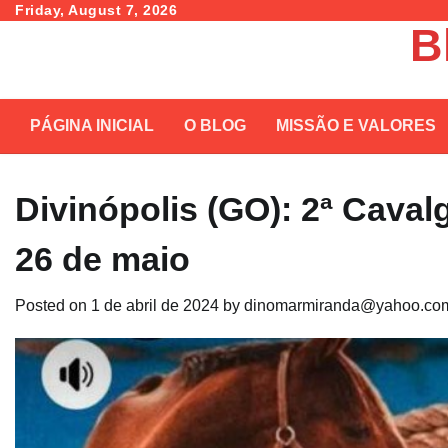
Skip
Friday, August 7, 2026
B
to
content
PÁGINA INICIAL
O BLOG
MISSÃO E VALORES
Divinópolis (GO): 2ª Cava
26 de maio
Posted on
1 de abril de 2024
by
dinomarmiranda@yahoo.com