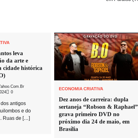
TIVA
ntos leva
o da arte e
a cidade histórica
O)
ahoo.com.br
ECONOMIA CRIATIVA
024
0
Dez anos de carreira: dupla
 dos antigos
sertaneja “Robson & Raphael
quilombos e do
grava primeiro DVD no
l. Ruas de […]
próximo dia 24 de maio, em
Brasília