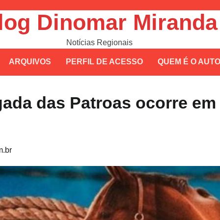
log Dinomar Miranda
Notícias Regionais
ARQUIVOS
PERFIL DE ACESSO
QUEM É O AUT
lgada das Patroas ocorre em
.br