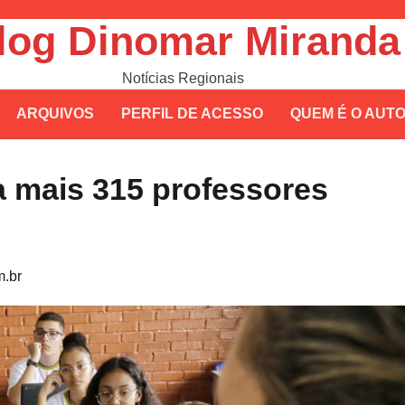
log Dinomar Miranda
Notícias Regionais
ARQUIVOS
PERFIL DE ACESSO
QUEM É O AUT
 mais 315 professores
.br