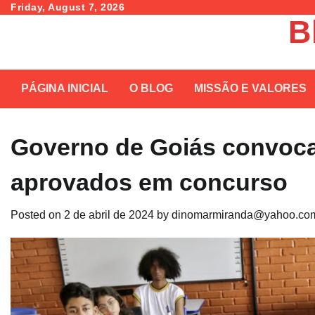
Skip
Friday, August 7, 2026
B
to
content
PÁGINA INICIAL
O BLOG
MISSÃO E VALORES
Governo de Goiás convoca
aprovados em concurso
Posted on
2 de abril de 2024
by
dinomarmiranda@yahoo.com