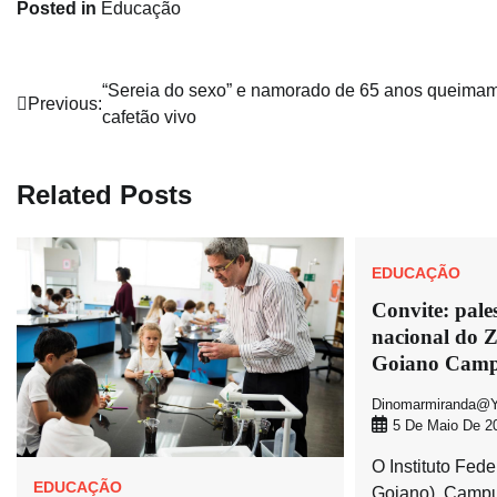
Posted in
Educação
Navegação
“Sereia do sexo” e namorado de 65 anos queima
Previous:
cafetão vivo
de
Post
Related Posts
EDUCAÇÃO
Convite: pale
nacional do Z
Goiano Camp
Dinomarmiranda@y
5 De Maio De 2
O Instituto Fede
EDUCAÇÃO
Goiano), Camp