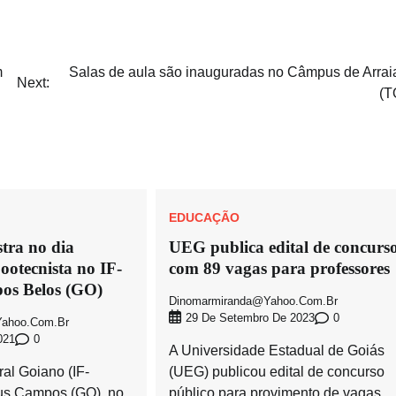
m
Salas de aula são inauguradas no Câmpus de Arrai
Next:
(T
EDUCAÇÃO
stra no dia
UEG publica edital de concurs
ootecnista no IF-
com 89 vagas para professores
os Belos (GO)
Dinomarmiranda@yahoo.com.br
0
29 De Setembro De 2023
ahoo.com.br
0
021
A Universidade Estadual de Goiás
ral Goiano (IF-
(UEG) publicou edital de concurso
us Campos (GO), no
público para provimento de vagas