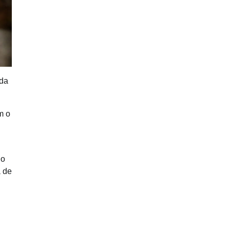
 da
m o
io
a de