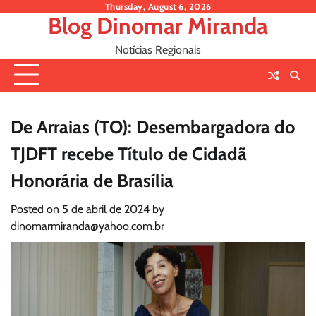
Skip
Thursday, August 6, 2026
Blog Dinomar Miranda
to
content
Notícias Regionais
De Arraias (TO): Desembargadora do
TJDFT recebe Título de Cidadã
Honorária de Brasília
Posted on
5 de abril de 2024
by
dinomarmiranda@yahoo.com.br