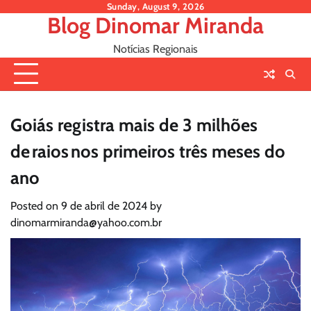
Skip
Sunday, August 9, 2026
Blog Dinomar Miranda
to
content
Notícias Regionais
Goiás registra mais de 3 milhões
de raios nos primeiros três meses do
ano
Posted on
9 de abril de 2024
by
dinomarmiranda@yahoo.com.br