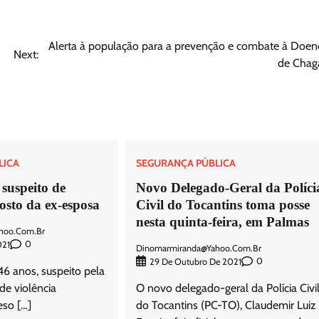
Alerta à população para a prevenção e combate à Doen
Next:
de Chag
LICA
SEGURANÇA PÚBLICA
suspeito de
Novo Delegado-Geral da Políci
rosto da ex-esposa
Civil do Tocantins toma posse
nesta quinta-feira, em Palmas
hoo.com.br
0
021
Dinomarmiranda@yahoo.com.br
0
29 De Outubro De 2021
 anos, suspeito pela
de violência
O novo delegado-geral da Polícia Civi
eso […]
do Tocantins (PC-TO), Claudemir Luiz