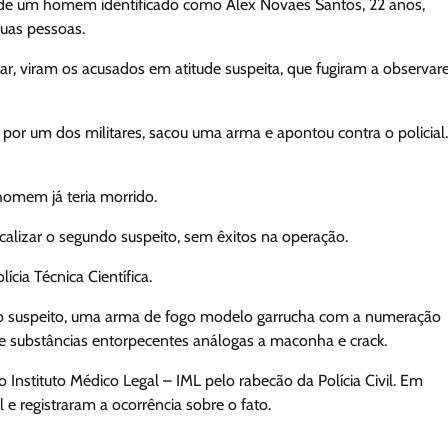
de um homem identificado como Alex Novaes Santos, 22 anos,
uas pessoas.
r, viram os acusados em atitude suspeita, que fugiram a observa
 por um dos militares, sacou uma arma e apontou contra o policial
homem já teria morrido.
localizar o segundo suspeito, sem êxitos na operação.
ícia Técnica Científica.
o do suspeito, uma arma de fogo modelo garrucha com a numeração
de substâncias entorpecentes análogas a maconha e crack.
 o Instituto Médico Legal – IML pelo rabecão da Polícia Civil. Em
l e registraram a ocorrência sobre o fato.