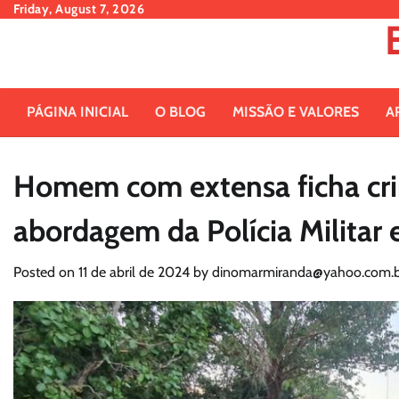
Skip
Friday, August 7, 2026
to
content
PÁGINA INICIAL
O BLOG
MISSÃO E VALORES
A
Homem com extensa ficha cri
abordagem da Polícia Militar
Posted on
11 de abril de 2024
by
dinomarmiranda@yahoo.com.b