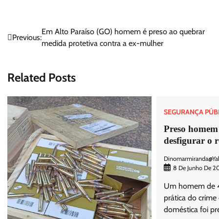
Navegação
Em Alto Paraíso (GO) homem é preso ao quebrar
Previous:
medida protetiva contra a ex-mulher
de
Post
Related Posts
SEGURANÇA PÚB
Preso homem 
desfigurar o 
Dinomarmiranda@ya
8 De Junho De 2
Um homem de 46
prática do crime 
doméstica foi pr