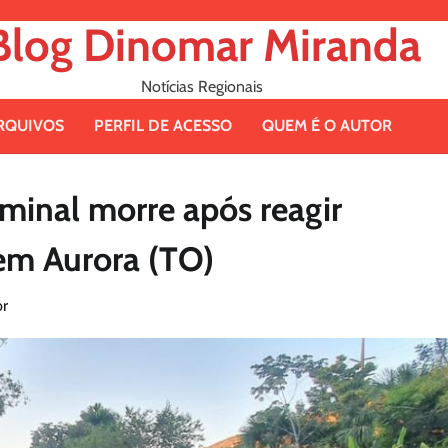
Blog Dinomar Miranda
Notícias Regionais
RQUIVOS
PERFIL DE ACESSO
QUEM É O AUTOR
minal morre após reagir
 em Aurora (TO)
r