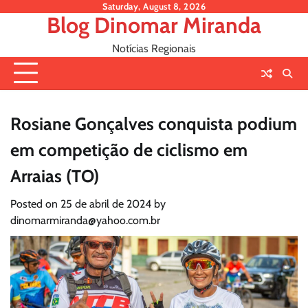
Skip
Saturday, August 8, 2026
Blog Dinomar Miranda
to
content
Notícias Regionais
Rosiane Gonçalves conquista podium
em competição de ciclismo em
Arraias (TO)
Posted on
25 de abril de 2024
by
dinomarmiranda@yahoo.com.br