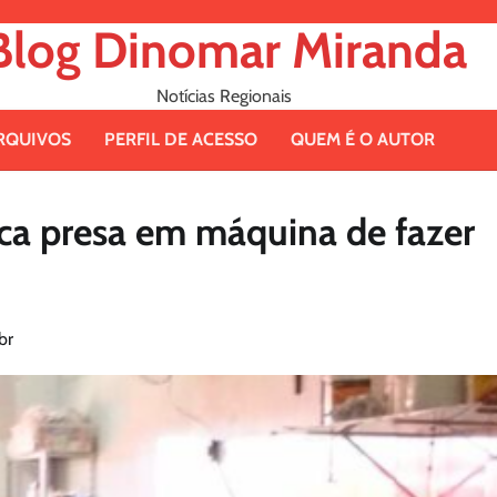
Blog Dinomar Miranda
Notícias Regionais
RQUIVOS
PERFIL DE ACESSO
QUEM É O AUTOR
fica presa em máquina de fazer
br