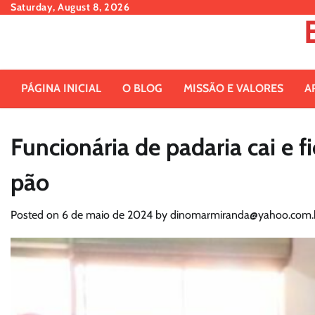
Skip
Saturday, August 8, 2026
to
content
PÁGINA INICIAL
O BLOG
MISSÃO E VALORES
A
Funcionária de padaria cai e 
pão
Posted on
6 de maio de 2024
by
dinomarmiranda@yahoo.com.