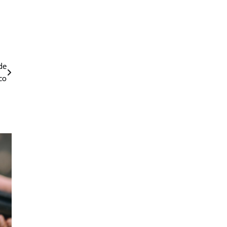
de
co