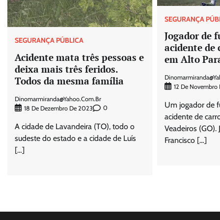
SEGURANÇA PÚB
Jogador de 
SEGURANÇA PÚBLICA
acidente de 
Acidente mata três pessoas e
em Alto Par
deixa mais três feridos.
Dinomarmiranda@ya
Todos da mesma família
12 De Novembro
Dinomarmiranda@yahoo.com.br
Um jogador de f
0
18 De Dezembro De 2023
acidente de car
A cidade de Lavandeira (TO), todo o
Veadeiros (GO). 
sudeste do estado e a cidade de Luís
Francisco […]
[…]