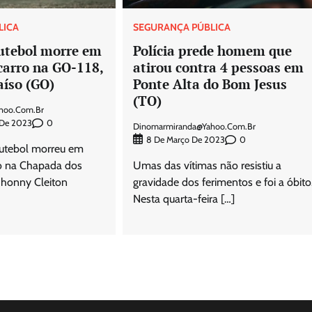
LICA
SEGURANÇA PÚBLICA
futebol morre em
Polícia prede homem que
carro na GO-118,
atirou contra 4 pessoas em
aíso (GO)
Ponte Alta do Bom Jesus
(TO)
hoo.com.br
0
 De 2023
Dinomarmiranda@yahoo.com.br
0
8 De Março De 2023
utebol morreu em
ro na Chapada dos
Umas das vítimas não resistiu a
Jhonny Cleiton
gravidade dos ferimentos e foi a óbito
Nesta quarta-feira […]