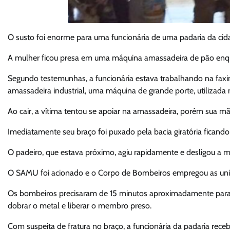
O susto foi enorme para uma funcionária de uma padaria da cid
A mulher ficou presa em uma máquina amassadeira de pão enqua
Segundo testemunhas, a funcionária estava trabalhando na faxi
amassadeira industrial, uma máquina de grande porte, utilizada
Ao cair, a vítima tentou se apoiar na amassadeira, porém sua mã
Imediatamente seu braço foi puxado pela bacia giratória ficando
O padeiro, que estava próximo, agiu rapidamente e desligou a m
O SAMU foi acionado e o Corpo de Bombeiros empregou as unid
Os bombeiros precisaram de 15 minutos aproximadamente para f
dobrar o metal e liberar o membro preso.
Com suspeita de fratura no braço, a funcionária da padaria re