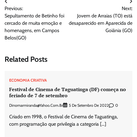
Navegação
Previous:
Next:
de
Sepultamento de Betinho foi
Jovem de Arraias (TO) está
Post
cercado de muita emoção e
desaparecido em Aparecida de
homenagens, em Campos
Goiânia (GO)
Belos(GO)
Related Posts
ECONOMIA CRIATIVA
Festival de Cinema de Taguatinga (DF) começa no
feriado de 7 de setembro
Dinomarmiranda@yahoo.com.br
0
5 De Setembro De 2022
Criado em 1998, o Festival de Cinema de Taguatinga,
com programação que privilegia a categoria […]