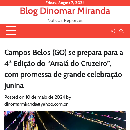
Skip
Friday, August 7, 2026
Blog Dinomar Miranda
to
content
Notícias Regionais
Campos Belos (GO) se prepara para a
4ª Edição do “Arraiá do Cruzeiro”,
com promessa de grande celebração
junina
Posted on
10 de maio de 2024
by
dinomarmiranda@yahoo.com.br