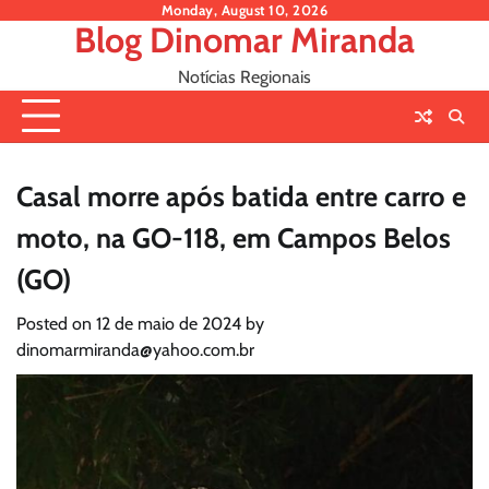
Skip
Monday, August 10, 2026
Blog Dinomar Miranda
to
content
Notícias Regionais
Casal morre após batida entre carro e
moto, na GO-118, em Campos Belos
(GO)
Posted on
12 de maio de 2024
by
dinomarmiranda@yahoo.com.br