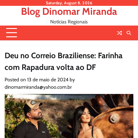
Skip
Saturday, August 8, 2026
Blog Dinomar Miranda
to
content
Notícias Regionais
Deu no Correio Braziliense: Farinha
com Rapadura volta ao DF
Posted on
13 de maio de 2024
by
dinomarmiranda@yahoo.com.br