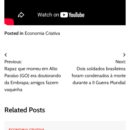
Posted in
Economia Criativa
Navegação
Previous:
Next:
de
Rapaz que morreu em Alto
Dois soldados brasileiros
Post
Paraíso (GO) era doutorando
foram condenados à morte
da Embrapa; amigos fazem
durante a II Guerra Mundial
vaquinha
Related Posts
ECONOMIA CRIATIVA