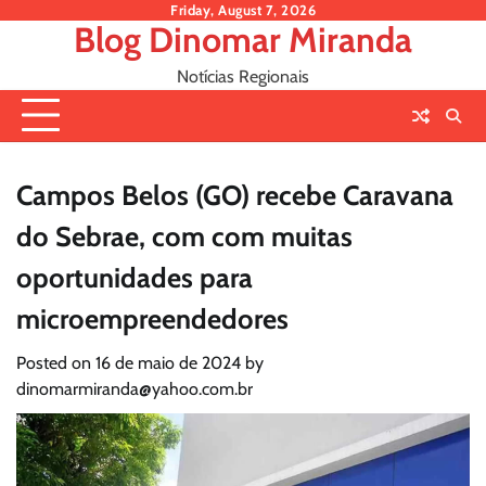
Skip
Friday, August 7, 2026
Blog Dinomar Miranda
to
content
Notícias Regionais
Campos Belos (GO) recebe Caravana
do Sebrae, com com muitas
oportunidades para
microempreendedores
Posted on
16 de maio de 2024
by
dinomarmiranda@yahoo.com.br