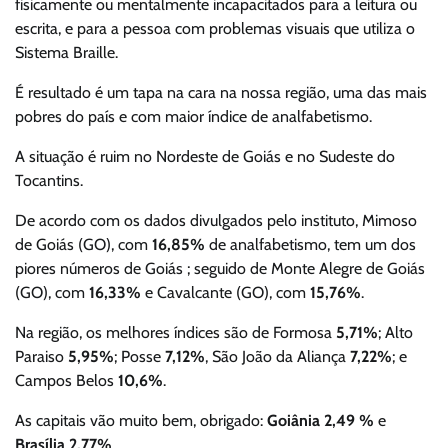
fisicamente ou mentalmente incapacitados para a leitura ou
escrita, e para a pessoa com problemas visuais que utiliza o
Sistema Braille.
É resultado é um tapa na cara na nossa região, uma das mais
pobres do país e com maior índice de analfabetismo.
A situação é ruim no Nordeste de Goiás e no Sudeste do
Tocantins.
De acordo com os dados divulgados pelo instituto, Mimoso
de Goiás (GO), com
16,85%
de analfabetismo, tem um dos
piores números de Goiás ; seguido de Monte Alegre de Goiás
(GO), com
16,33%
e Cavalcante (GO), com
15,76%
.
Na região, os melhores índices são de Formosa
5,71%
; Alto
Paraiso
5,95%
; Posse
7,12%
, São João da Aliança
7,22%
; e
Campos Belos
10,6%
.
As capitais vão muito bem, obrigado:
Goiânia 2,49 %
e
Brasília 2,77%
.