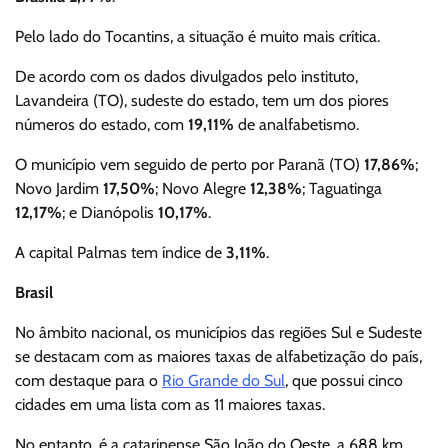
Pelo lado do Tocantins, a situação é muito mais crítica.
De acordo com os dados divulgados pelo instituto,
Lavandeira (TO), sudeste do estado, tem um dos piores
números do estado, com
19,11%
de analfabetismo.
O município vem seguido de perto por Paranã (TO)
17,86%
;
Novo Jardim
17,50%
; Novo Alegre
12,38%
; Taguatinga
12,17%
; e Dianópolis
10,17%
.
A capital Palmas tem índice de
3,11%
.
Brasil
No âmbito nacional, os municípios das regiões Sul e Sudeste
se destacam com as maiores taxas de alfabetização do país,
com destaque para o
Rio Grande do Sul
, que possui cinco
cidades em uma lista com as 11 maiores taxas.
No entanto, é a catarinense São João do Oeste, a 688 km