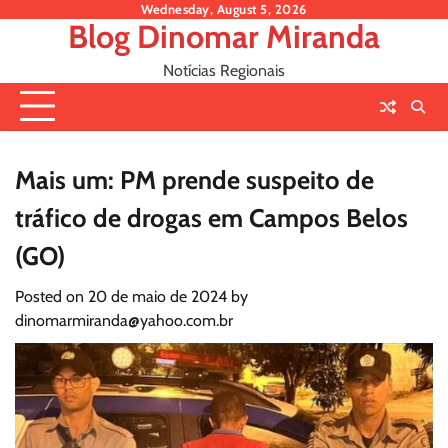
Skip
Wednesday, August 5, 2026
Blog Dinomar Miranda
to
content
Notícias Regionais
Mais um: PM prende suspeito de
tráfico de drogas em Campos Belos
(GO)
Posted on
20 de maio de 2024
by
dinomarmiranda@yahoo.com.br