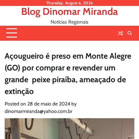
Skip
Thursday, August 6, 2026
Blog Dinomar Miranda
to
content
Notícias Regionais
Açougueiro é preso em Monte Alegre
(GO) por comprar e revender um
grande peixe piraíba, ameaçado de
extinção
Posted on
28 de maio de 2024
by
dinomarmiranda@yahoo.com.br