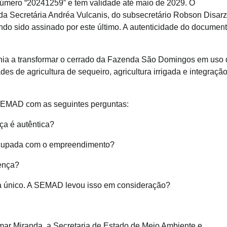
número “20241259” e tem validade até maio de 2029. O
 Secretária Andréa Vulcanis, do subsecretário Robson Disarz
do sido assinado por este último. A autenticidade do documen
ia a transformar o cerrado da Fazenda São Domingos em uso 
es de agricultura de sequeiro, agricultura irrigada e integraçã
SEMAD com as seguintes perguntas:
a é autêntica?
eocupada com o empreendimento?
cença?
a único. A SEMAD levou isso em consideração?
nomar Miranda, a Secretaria de Estado de Meio Ambiente e