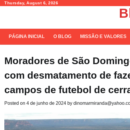
Skip
Thursday, August 6, 2026
B
to
content
PÁGINA INICIAL
O BLOG
MISSÃO E VALORES
Moradores de São Doming
com desmatamento de faze
campos de futebol de cerr
Posted on
4 de junho de 2024
by
dinomarmiranda@yahoo.co