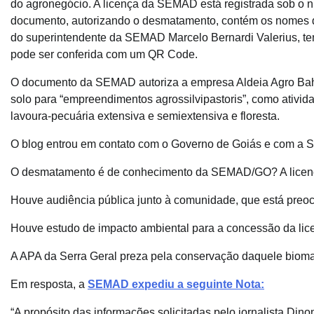
do agronegócio. A licença da SEMAD está registrada sob o 
documento, autorizando o desmatamento, contém os nomes da
do superintendente da SEMAD Marcelo Bernardi Valerius, ten
pode ser conferida com um QR Code.
O documento da SEMAD autoriza a empresa Aldeia Agro Bah
solo para “empreendimentos agrossilvipastoris”, como atividad
lavoura-pecuária extensiva e semiextensiva e floresta.
O blog entrou em contato com o Governo de Goiás e com a 
O desmatamento é de conhecimento da SEMAD/GO? A licenç
Houve audiência pública junto à comunidade, que está pr
Houve estudo de impacto ambiental para a concessão da li
A APA da Serra Geral preza pela conservação daquele biom
Em resposta, a
SEMAD expediu a seguinte Nota:
“A propósito das informações solicitadas pelo jornalista Di