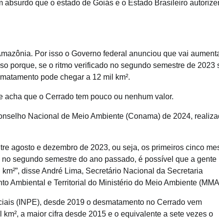
 absurdo que o estado de Goiás e o Estado Brasileiro autoriz
mazônia. Por isso o Governo federal anunciou que vai aument
sso porque, se o ritmo verificado no segundo semestre de 2023 
smatamento pode chegar a 12 mil km².
 acha que o Cerrado tem pouco ou nenhum valor.
 Conselho Nacional de Meio Ambiente (Conama) de 2024, realiz
re agosto e dezembro de 2023, ou seja, os primeiros cinco me
s no segundo semestre do ano passado, é possível que a gente
m²”, disse André Lima, Secretário Nacional da Secretaria
 Ambiental e Territorial do Ministério do Meio Ambiente (MMA
ciais (INPE), desde 2019 o desmatamento no Cerrado vem
km², a maior cifra desde 2015 e o equivalente a sete vezes o