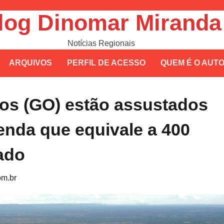
log Dinomar Miranda
Notícias Regionais
ARQUIVOS
PERFIL DE ACESSO
QUEM É O AUT
os (GO) estão assustados
nda que equivale a 400
ado
m.br