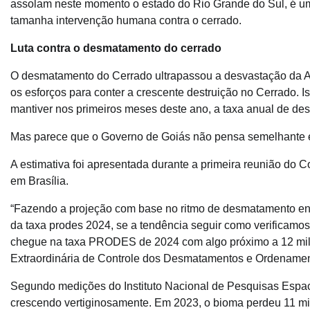
assolam neste momento o estado do Rio Grande do Sul, é um
tamanha intervenção humana contra o cerrado.
Luta contra o desmatamento do cerrado
O desmatamento do Cerrado ultrapassou a desvastação da A
os esforços para conter a crescente destruição no Cerrado. I
mantiver nos primeiros meses deste ano, a taxa anual de de
Mas parece que o Governo de Goiás não pensa semelhante e
A estimativa foi apresentada durante a primeira reunião do
em Brasília.
“Fazendo a projeção com base no ritmo de desmatamento ent
da taxa prodes 2024, se a tendência seguir como verificamo
chegue na taxa PRODES de 2024 com algo próximo a 12 mil k
Extraordinária de Controle dos Desmatamentos e Ordenamento
Segundo medições do Instituto Nacional de Pesquisas Espa
crescendo vertiginosamente. Em 2023, o bioma perdeu 11 mil 