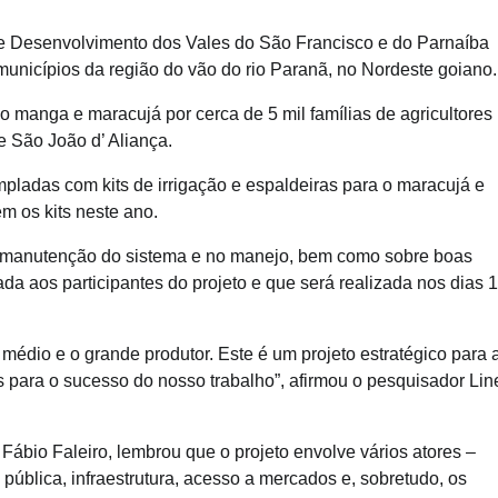
e Desenvolvimento dos Vales do São Francisco e do Parnaíba
unicípios da região do vão do rio Paranã, no Nordeste goiano.
omo manga e maracujá por cerca de 5 mil famílias de agricultores
e São João d’ Aliança.
mpladas com kits de irrigação e espaldeiras para o maracujá e
m os kits neste ano.
na manutenção do sistema e no manejo, bem como sobre boas
ada aos participantes do projeto e que será realizada nos dias 
édio e o grande produtor. Este é um projeto estratégico para 
 para o sucesso do nosso trabalho”, afirmou o pesquisador Lin
Fábio Faleiro, lembrou que o projeto envolve vários atores –
a pública, infraestrutura, acesso a mercados e, sobretudo, os