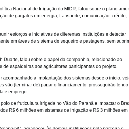
olítica Nacional de Irrigação do MIDR, falou sobre o planejame
ção de gargalos em energia, transporte, comunicação, crédito,
ir esforços e iniciativas de diferentes instituições e detectar
omente em áreas de sistema de sequeiro e pastagens, sem suprim
 Duarte, falou sobre o papel da companhia, relacionado ao
 e de espaldeiras aos agricultores participantes do projeto.
er acompanhado a implantação dos sistemas desde o início, vej
s vão (terminar de) pagar o financiamento, prosseguirão tendo
nda e emprego.
lo de fruticultura irrigada no Vão do Paranã e impactar o Bras
dos R$ 6 milhões em sistemas de irrigação e R$ 3 milhões em
da Seapa/GO, agradeceu às demais instituições pela parceria e