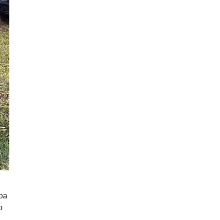
apa
o