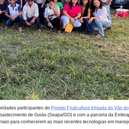
oridades participantes do
Projeto Fruticultura Irrigada do Vão do
 e Abastecimento de Goiás (Seapa/GO) e com a parceria da Embr
e maio para conhecerem as mais recentes tecnologias em manej