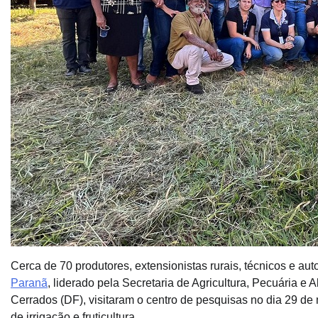
Cerca de 70 produtores, extensionistas rurais, técnicos e aut
Paranã
, liderado pela Secretaria de Agricultura, Pecuária
Cerrados (DF), visitaram o centro de pesquisas no dia 29 d
de irrigação e fruticultura.