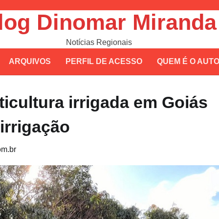
log Dinomar Miranda
Notícias Regionais
ARQUIVOS
PERFIL DE ACESSO
QUEM É O AUT
ticultura irrigada em Goiás
rrigação
m.br