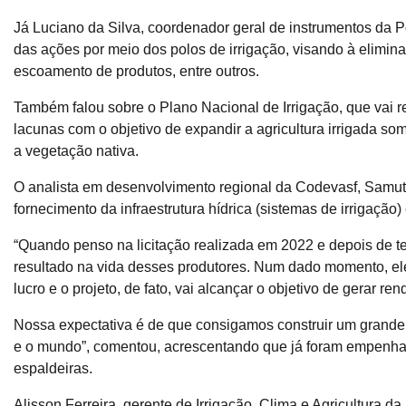
Já Luciano da Silva, coordenador geral de instrumentos da P
das ações por meio dos polos de irrigação, visando à elimina
escoamento de produtos, entre outros.
Também falou sobre o Plano Nacional de Irrigação, que vai reun
lacunas com o objetivo de expandir a agricultura irrigada s
a vegetação nativa.
O analista em desenvolvimento regional da Codevasf, Samuth
fornecimento da infraestrutura hídrica (sistemas de irrigação)
“Quando penso na licitação realizada em 2022 e depois de t
resultado na vida desses produtores. Num dado momento, ele
lucro e o projeto, de fato, vai alcançar o objetivo de gerar re
Nossa expectativa é de que consigamos construir um grande po
e o mundo”, comentou, acrescentando que já foram empenha
espaldeiras.
Alisson Ferreira, gerente de Irrigação, Clima e Agricultura 