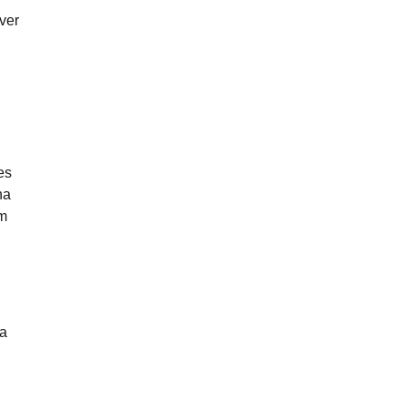
ver
es
na
om
ia