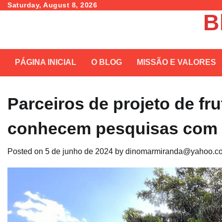
Skip
Saturday, August 8, 2026
B
to
content
PÁGINA INICIAL
O BLOG
MISSÃO E VALORES
Parceiros de projeto de fru
conhecem pesquisas com i
Posted on
5 de junho de 2024
by
dinomarmiranda@yahoo.co