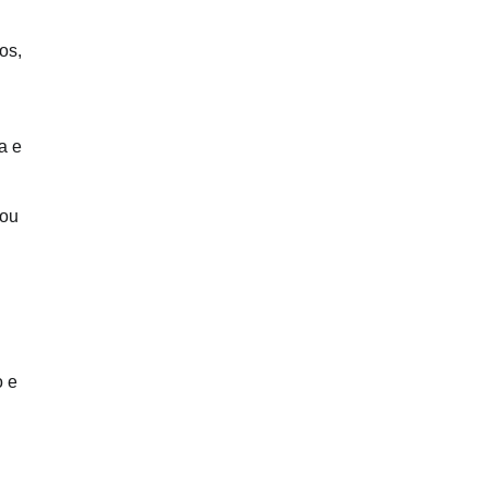
os,
a e
lou
o e