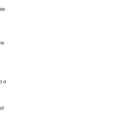
nto
ir
o o
il