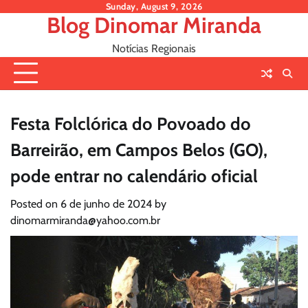
Skip
Sunday, August 9, 2026
Blog Dinomar Miranda
to
content
Notícias Regionais
Festa Folclórica do Povoado do
Barreirão, em Campos Belos (GO),
pode entrar no calendário oficial
Posted on
6 de junho de 2024
by
dinomarmiranda@yahoo.com.br