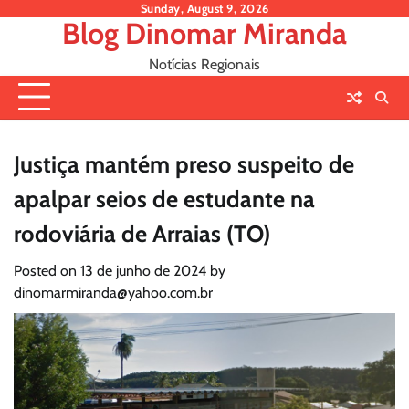
Skip
Sunday, August 9, 2026
Blog Dinomar Miranda
to
content
Notícias Regionais
Justiça mantém preso suspeito de
apalpar seios de estudante na
rodoviária de Arraias (TO)
Posted on
13 de junho de 2024
by
dinomarmiranda@yahoo.com.br