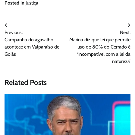
Posted in
Justiça
Navegação
Previous:
Next:
de
Campanha do agasalho
Marina diz que lei que permite
Post
acontece em Valparaíso de
uso de 80% do Cerrado é
Goiás
‘incompatível com a lei da
natureza’
Related Posts