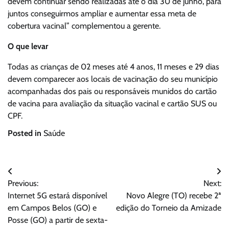
devem continuar sendo realizadas até o dia 30 de junho, para
juntos conseguirmos ampliar e aumentar essa meta de
cobertura vacinal” complementou a gerente.
O que levar
Todas as crianças de 02 meses até 4 anos, 11 meses e 29 dias
devem comparecer aos locais de vacinação do seu município
acompanhadas dos pais ou responsáveis munidos do cartão
de vacina para avaliação da situação vacinal e cartão SUS ou
CPF.
Posted in
Saúde
Navegação
Previous:
Next:
de
Internet 5G estará disponível
Novo Alegre (TO) recebe 2ª
Post
em Campos Belos (GO) e
edição do Torneio da Amizade
Posse (GO) a partir de sexta-