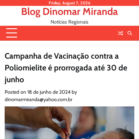
Skip
Friday, August 7, 2026
Blog Dinomar Miranda
to
content
Notícias Regionais
Campanha de Vacinação contra a
Poliomielite é prorrogada até 30 de
junho
Posted on
18 de junho de 2024
by
dinomarmiranda@yahoo.com.br