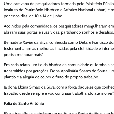
Uma caravana de pesquisadores formada pelo Ministério Público
Instituto do Patrimônio Histórico e Artístico Nacional (Iphan)
por cinco dias, de 10 a 14 de junho.
Acolhidos pela comunidade, os pesquisadores mergulharam em um
abriram suas portas e suas vidas, partilhando sonhos e desafios.
Bernadete Xavier da Silva, conhecida como Deta, e Francisco do
testemunharam as melhorias trazidas pela eletricidade e intern
precisa melhorar mais”.
Em cada relato, um fio da história da comunidade quilombola se r
transmitidos por gerações. Dona Apolinária Soares de Sousa, 
plantio e a alegria de colher o fruto do próprio trabalho.
Já dona Elzina Simão da Silva, com a força daqueles que conhec
trabalho desde sempre e vou continuar trabalhando até morrer”
Folia de Santo Antônio
Fé e a tradição se entrelaçaram na Folia de Santo Antônio, um