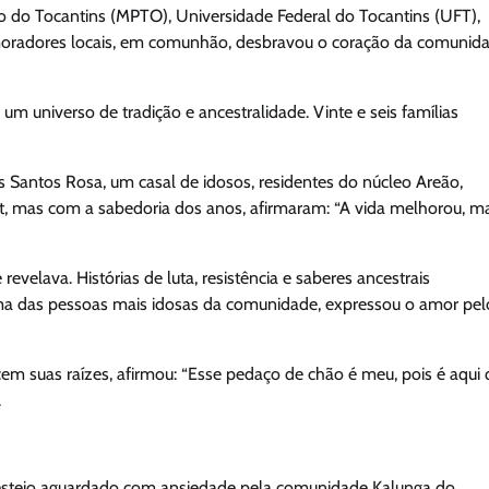
 do Tocantins (MPTO), Universidade Federal do Tocantins (UFT),
 e moradores locais, em comunhão, desbravou o coração da comunid
 universo de tradição e ancestralidade. Vinte e seis famílias
s Santos Rosa, um casal de idosos, residentes do núcleo Areão,
et, mas com a sabedoria dos anos, afirmaram: “A vida melhorou, m
evelava. Histórias de luta, resistência e saberes ancestrais
uma das pessoas mais idosas da comunidade, expressou o amor pel
em suas raízes, afirmou: “Esse pedaço de chão é meu, pois é aqui
.
 festejo aguardado com ansiedade pela comunidade Kalunga do