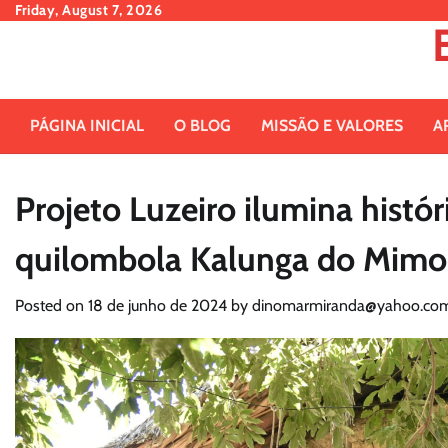
Skip
Friday, August 7, 2026
to
content
PÁGINA INICIAL
O BLOG
MISSÃO E VALORES
A
Projeto Luzeiro ilumina histó
quilombola Kalunga do Mimo
Posted on
18 de junho de 2024
by
dinomarmiranda@yahoo.com