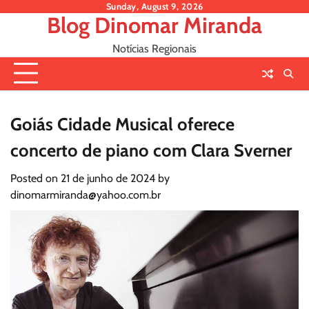
Skip
Sunday, August 9, 2026
Blog Dinomar Miranda
to
content
Notícias Regionais
Goiás Cidade Musical oferece
concerto de piano com Clara Sverner
Posted on
21 de junho de 2024
by
dinomarmiranda@yahoo.com.br