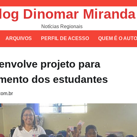
log Dinomar Miranda
Notícias Regionais
ARQUIVOS
PERFIL DE ACESSO
QUEM É O AUT
envolve projeto para
mento dos estudantes
om.br