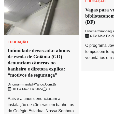
EDUCAÇÃO
Vagas para v
biblioteconom
(DF)
Dinomarmiranda@y
6 De Maio De 2
EDUCAÇÃO
O programa Jov
Intimidade devassada: alunos
tempos em temp
de escola de Goiânia (GO)
voluntários em 
denunciam câmeras no
banheiro e diretora explica:
“motivos de segurança”
Dinomarmiranda@yahoo.com.br
0
10 De Maio De 2022
Pais e alunos denunciaram a
instalação de câmeras em banheiros
do Colégio Estadual Nossa Senhora