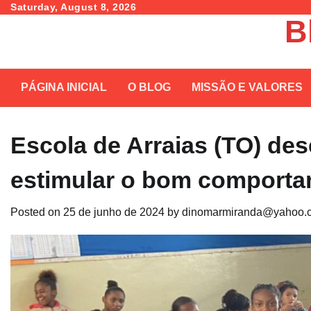
Skip
Saturday, August 8, 2026
B
to
content
PÁGINA INICIAL
O BLOG
MISSÃO E VALORES
Escola de Arraias (TO) des
estimular o bom comporta
Posted on
25 de junho de 2024
by
dinomarmiranda@yahoo.c