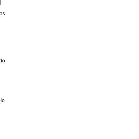
das
 do
io