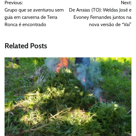
Previous:
Next:
de
Grupo que se aventurou sem
De Arraias (TO): Weldas José e
Post
guia em carverna de Terra
Evoney Fernandes juntos na
Ronca é encontrado
nova versão de “Vai”
Related Posts