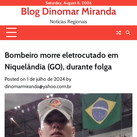
Skip
Saturday, August 8, 2026
Blog Dinomar Miranda
to
content
Notícias Regionais
Bombeiro morre eletrocutado em
Niquelândia (GO), durante folga
Posted on
1 de julho de 2024
by
dinomarmiranda@yahoo.com.br