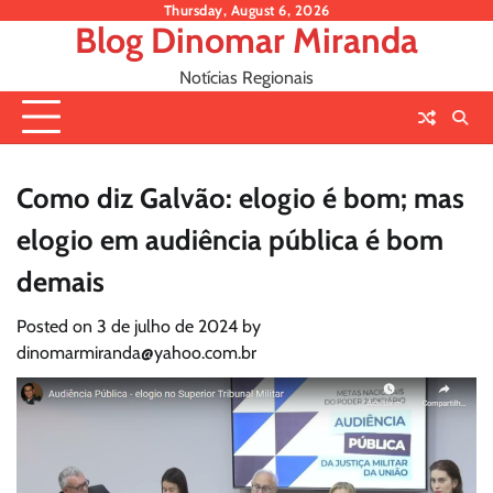
Skip
Thursday, August 6, 2026
Blog Dinomar Miranda
to
content
Notícias Regionais
Como diz Galvão: elogio é bom; mas
elogio em audiência pública é bom
demais
Posted on
3 de julho de 2024
by
dinomarmiranda@yahoo.com.br