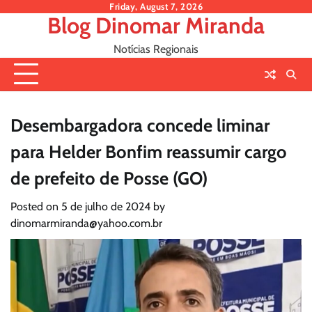
Skip
Friday, August 7, 2026
Blog Dinomar Miranda
to
content
Notícias Regionais
Desembargadora concede liminar
para Helder Bonfim reassumir cargo
de prefeito de Posse (GO)
Posted on
5 de julho de 2024
by
dinomarmiranda@yahoo.com.br