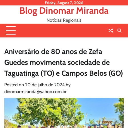
Skip
Friday, August 7, 2026
Blog Dinomar Miranda
to
content
Notícias Regionais
Aniversário de 80 anos de Zefa
Guedes movimenta sociedade de
Taguatinga (TO) e Campos Belos (GO)
Posted on
20 de julho de 2024
by
dinomarmiranda@yahoo.com.br