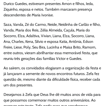
Durico Guedes, estiveram presentes Arnon e filhos, Ieda,
Ziquinho, esposa e netos. Também marcaram presença
descendentes de Maria Ivonise.
Saza, Vanda, Zé do Carmo, Neide, Neidinha de Carlão e filho,
Vanda, Maria dos Reis, Zélia Almeida, Caçula, Maria do
Socorro, Elza, Adaltiva, Vivian, Liana, Elza, Socorro, Liana,
Ana, Charles, Kena, Silvio e esposa Katia, Antônia, Edson
Freire, Liese, Poly, Seu Bira, Lucinha e Maisa Brito, Ramom,
entre outros, vieram abrilhantar essa memorável festa, que
reuniu três gerações das famílias Victor e Guedes.
Ao saírem, os convidados elogiaram a organização da festa e
já lançaram a semente de novos encontros futuros. Zefa fez
questão de, mesmo diante da dificuldade física, receber cada
um dos presentes.
Desejamos à Zefa que Deus lhe dê muitos anos de vida para
que possamos comemorar muitos outros aniversários. Ao
escrever este texto, Zefa pediu para que agradecesse