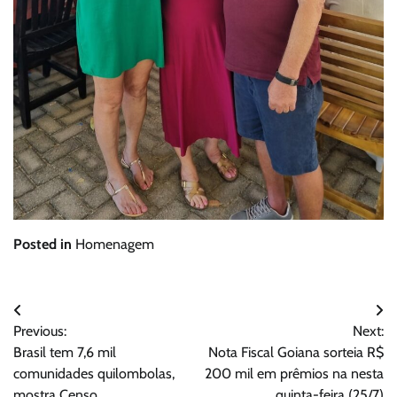
Posted in
Homenagem
Navegação
Previous:
Next:
de
Brasil tem 7,6 mil
Nota Fiscal Goiana sorteia R$
Post
comunidades quilombolas,
200 mil em prêmios na nesta
mostra Censo
quinta-feira (25/7)