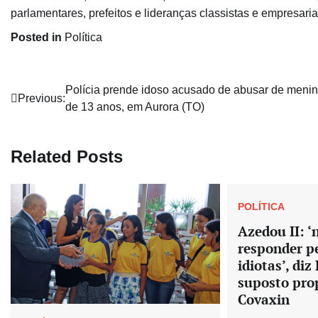
parlamentares, prefeitos e lideranças classistas e empresaria
Posted in
Política
Navegação
Polícia prende idoso acusado de abusar de meni
Previous:
de 13 anos, em Aurora (TO)
de
Post
Related Posts
POLÍTICA
Azedou II: ‘
responder p
idiotas’, di
suposto pro
Covaxin