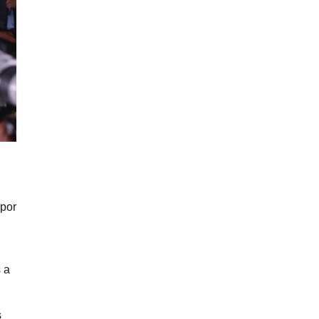
 por
 a
s