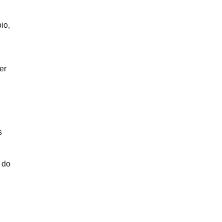
io,
er
s
 do