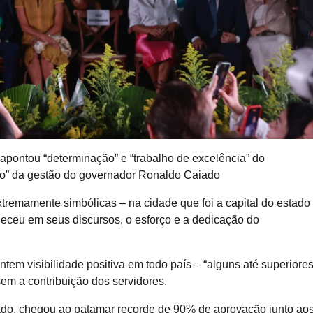
pontou “determinação” e “trabalho de excelência” do
sso” da gestão do governador Ronaldo Caiado
 extremamente simbólicas – na cidade que foi a capital do estado
heceu em seus discursos, o esforço e a dedicação do
tem visibilidade positiva em todo país – “alguns até superiores
sem a contribuição dos servidores.
iado, chegou ao patamar recorde de 90% de aprovação junto ao