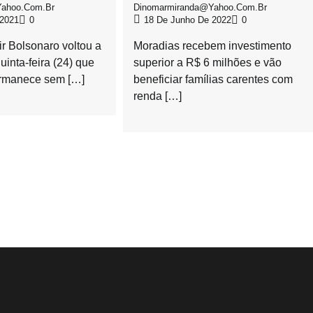
ahoo.com.br
Dinomarmiranda@yahoo.com.br
 2021
0
18 De Junho De 2022
0
ir Bolsonaro voltou a
Moradias recebem investimento
uinta-feira (24) que
superior a R$ 6 milhões e vão
rmanece sem […]
beneficiar famílias carentes com
renda […]