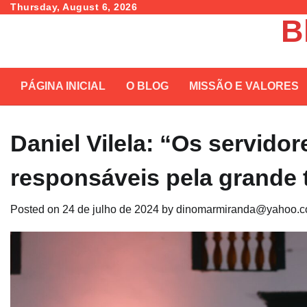
Skip
Thursday, August 6, 2026
B
to
content
PÁGINA INICIAL
O BLOG
MISSÃO E VALORES
Daniel Vilela: “Os servid
responsáveis pela grande 
Posted on
24 de julho de 2024
by
dinomarmiranda@yahoo.c