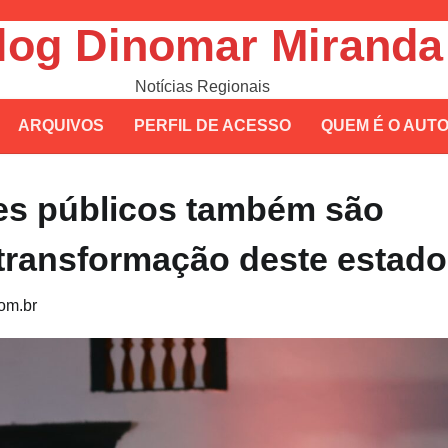
log Dinomar Miranda
Notícias Regionais
ARQUIVOS
PERFIL DE ACESSO
QUEM É O AUT
ores públicos também são
transformação deste estado
om.br