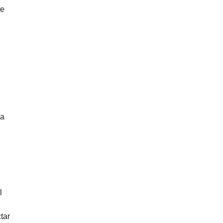
ue
ça
l
tar