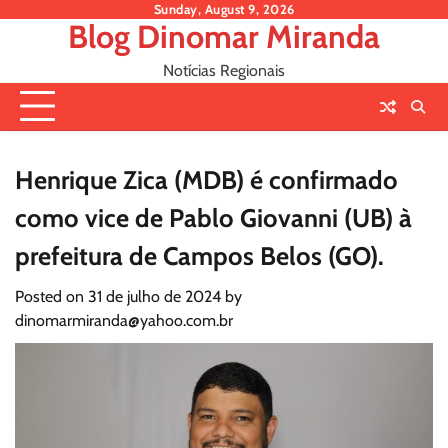
Skip
Sunday, August 9, 2026
Blog Dinomar Miranda
to
content
Notícias Regionais
Henrique Zica (MDB) é confirmado
como vice de Pablo Giovanni (UB) à
prefeitura de Campos Belos (GO).
Posted on
31 de julho de 2024
by
dinomarmiranda@yahoo.com.br