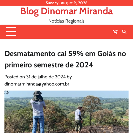
Skip
Sunday, August 9, 2026
Blog Dinomar Miranda
to
content
Notícias Regionais
Desmatamento cai 59% em Goiás no
primeiro semestre de 2024
Posted on
31 de julho de 2024
by
dinomarmiranda@yahoo.com.br