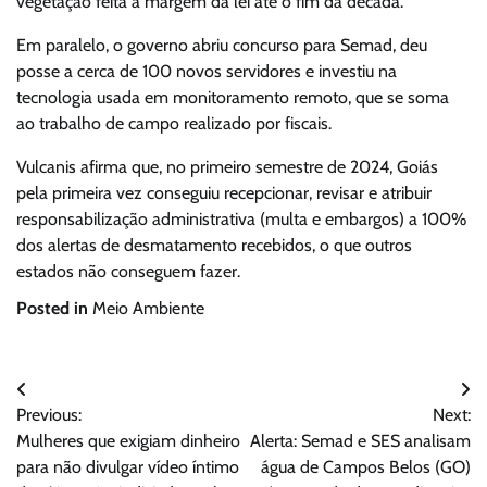
vegetação feita à margem da lei até o fim da década.
Em paralelo, o governo abriu concurso para Semad, deu
posse a cerca de 100 novos servidores e investiu na
tecnologia usada em monitoramento remoto, que se soma
ao trabalho de campo realizado por fiscais.
Vulcanis afirma que, no primeiro semestre de 2024, Goiás
pela primeira vez conseguiu recepcionar, revisar e atribuir
responsabilização administrativa (multa e embargos) a 100%
dos alertas de desmatamento recebidos, o que outros
estados não conseguem fazer.
Posted in
Meio Ambiente
Navegação
Previous:
Next:
de
Mulheres que exigiam dinheiro
Alerta: Semad e SES analisam
Post
para não divulgar vídeo íntimo
água de Campos Belos (GO)