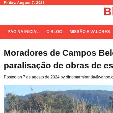
Skip
Friday, August 7, 2026
B
to
content
PÁGINA INICIAL
O BLOG
MISSÃO E VALORES
Moradores de Campos Bel
paralisação de obras de e
Posted on
7 de agosto de 2024
by
dinomarmiranda@yahoo.c