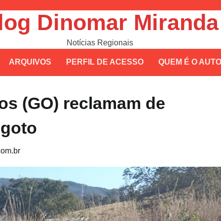
log Dinomar Miranda
Notícias Regionais
ARQUIVOS
PERFIL DE ACESSO
QUEM É O AUT
os (GO) reclamam de
sgoto
om.br