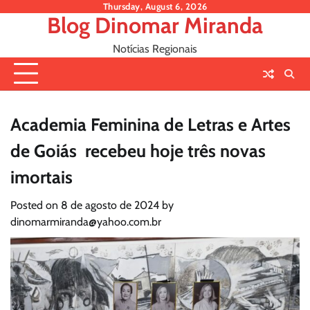
Skip
Thursday, August 6, 2026
Blog Dinomar Miranda
to
content
Notícias Regionais
Academia Feminina de Letras e Artes
de Goiás recebeu hoje três novas
imortais
Posted on
8 de agosto de 2024
by
dinomarmiranda@yahoo.com.br