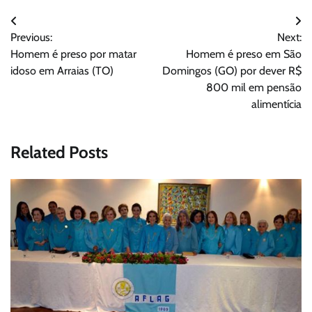
Navegação
Previous:
Next:
de
Homem é preso por matar
Homem é preso em São
Post
idoso em Arraias (TO)
Domingos (GO) por dever R$
800 mil em pensão
alimentícia
Related Posts