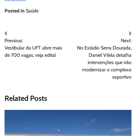
Posted in
Saúde
Navegação
Previous:
Next:
de
Vestibular da UFT abre mais
No Estádio Serra Dourada,
Post
de 700 vagas; veja edital
Daniel Vilela detalha
intervenções que irão
modernizar o complexo
esportivo
Related Posts