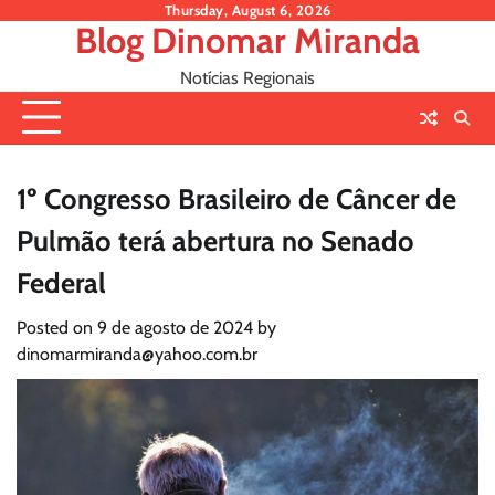
Skip
Thursday, August 6, 2026
Blog Dinomar Miranda
to
content
Notícias Regionais
1º Congresso Brasileiro de Câncer de
Pulmão terá abertura no Senado
Federal
Posted on
9 de agosto de 2024
by
dinomarmiranda@yahoo.com.br