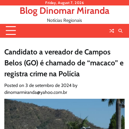
Skip
Friday, August 7, 2026
Blog Dinomar Miranda
to
content
Notícias Regionais
Candidato a vereador de Campos
Belos (GO) é chamado de “macaco” e
registra crime na Polícia
Posted on
3 de setembro de 2024
by
dinomarmiranda@yahoo.com.br