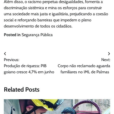
Além disso, o racismo perpetua desigualdades, fomenta a
discriminação sistêmica e mina os esforços para construir
uma sociedade mais justa e igualitária, prejudicando a coesão
social e reforçando barreiras que impedem o pleno
desenvolvimento de todos os cidadãos.
Posted in
Segurança Pública
Navegação
Previous:
Next:
de
Produção de riqueza: PIB
Corpo não reclamado aguarda
Post
goiano cresce 4,7% em junho
familiares no IML de Palmas
Related Posts