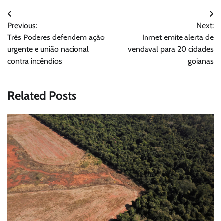
Navegação
Previous:
Next:
de
Três Poderes defendem ação
Inmet emite alerta de
Post
urgente e união nacional
vendaval para 20 cidades
contra incêndios
goianas
Related Posts