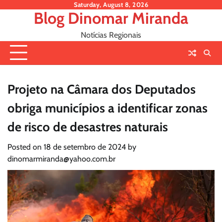
Skip
Saturday, August 8, 2026
Blog Dinomar Miranda
to
content
Notícias Regionais
Projeto na Câmara dos Deputados
obriga municípios a identificar zonas
de risco de desastres naturais
Posted on
18 de setembro de 2024
by
dinomarmiranda@yahoo.com.br