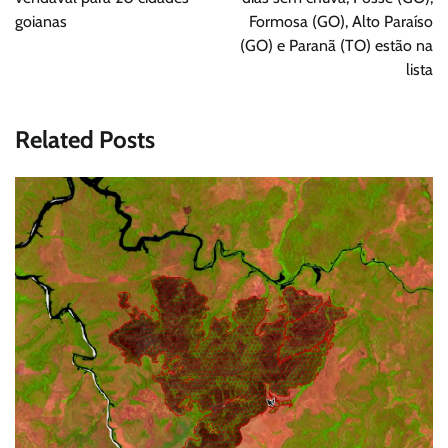
Post
goianas
Formosa (GO), Alto Paraíso
(GO) e Paranã (TO) estão na
lista
Related Posts