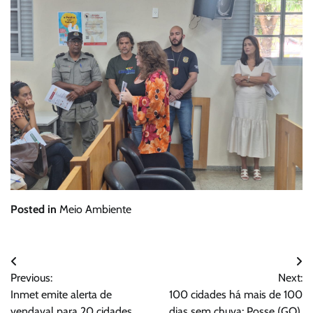
Posted in
Meio Ambiente
Navegação
Previous:
Next:
de
Inmet emite alerta de
100 cidades há mais de 100
vendaval para 20 cidades
dias sem chuva; Posse (GO),