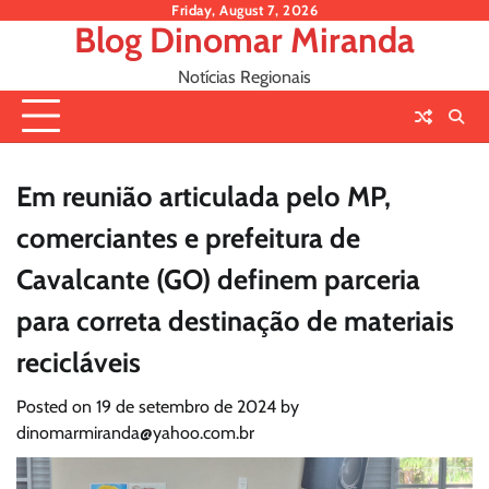
Skip
Friday, August 7, 2026
Blog Dinomar Miranda
to
content
Notícias Regionais
Em reunião articulada pelo MP,
comerciantes e prefeitura de
Cavalcante (GO) definem parceria
para correta destinação de materiais
recicláveis
Posted on
19 de setembro de 2024
by
dinomarmiranda@yahoo.com.br