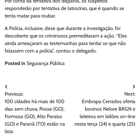
Por conta da tentativa dos disparos, os suspeitos
responderão por tentativa de latrocínio, que é quando se
tenta matar para roubar.
A Polícia, inclusive, disse que durante a investigação, foi
descoberto que os criminosos premeditaram a ação. “Eles
ainda ameaçaram as testemunhas para tentar se que não
falassem com a polícia”, contou o delegado.
Posted in
Segurança Pública
Navegação
Previous:
Next:
de
100 cidades há mais de 100
Embrapa Cerrados oferta
Post
dias sem chuva; Posse (GO),
bovinos Nelore BRGN e
Formosa (GO), Alto Paraíso
leiteiros em leilões on-line
(GO) e Paranã (TO) estão na
nesta terça (24) e quarta (25)
lista