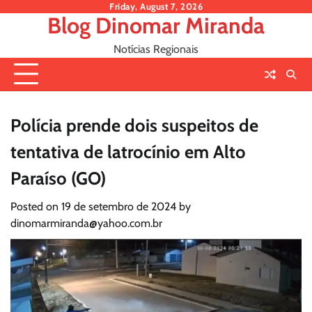
Skip
Friday, August 7, 2026
Blog Dinomar Miranda
to
content
Notícias Regionais
Polícia prende dois suspeitos de
tentativa de latrocínio em Alto
Paraíso (GO)
Posted on
19 de setembro de 2024
by
dinomarmiranda@yahoo.com.br