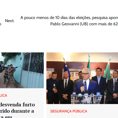
A pouco menos de 10 dias das eleições, pesquisa apon
Next:
o
Pablo Geovanni (UB) com mais de 6
LICA
l desvenda furto
rido durante a
SEGURANÇA PÚBLICA
ta em