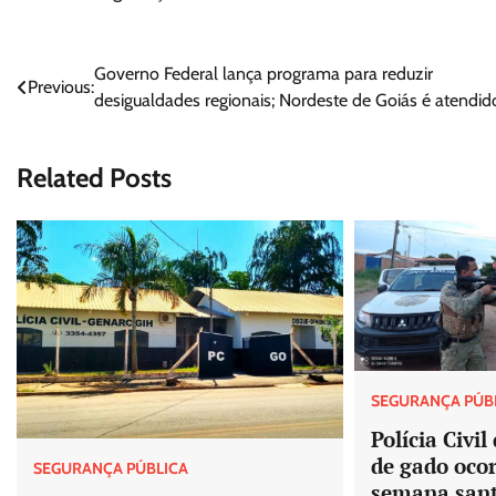
Navegação
Governo Federal lança programa para reduzir
Previous:
desigualdades regionais; Nordeste de Goiás é atendid
de
Post
Related Posts
SEGURANÇA PÚB
Polícia Civi
de gado ocor
SEGURANÇA PÚBLICA
semana san