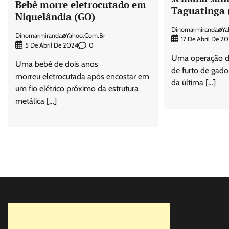
Bebê morre eletrocutado em
Taguatinga 
Niquelândia (GO)
Dinomarmiranda@ya
Dinomarmiranda@yahoo.com.br
17 De Abril De 20
0
5 De Abril De 2024
Uma operação d
Uma bebê de dois anos
de furto de gad
morreu eletrocutada após encostar em
da última […]
um fio elétrico próximo da estrutura
metálica […]