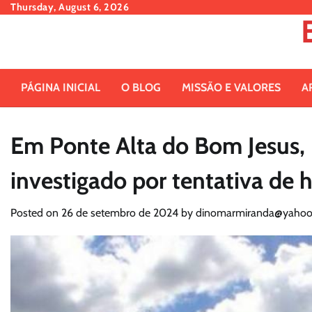
Skip
Thursday, August 6, 2026
to
content
PÁGINA INICIAL
O BLOG
MISSÃO E VALORES
A
Em Ponte Alta do Bom Jesus,
investigado por tentativa de 
Posted on
26 de setembro de 2024
by
dinomarmiranda@yahoo