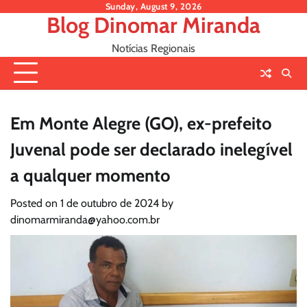
Skip
Sunday, August 9, 2026
Blog Dinomar Miranda
to
content
Notícias Regionais
Em Monte Alegre (GO), ex-prefeito
Juvenal pode ser declarado inelegível
a qualquer momento
Posted on
1 de outubro de 2024
by
dinomarmiranda@yahoo.com.br