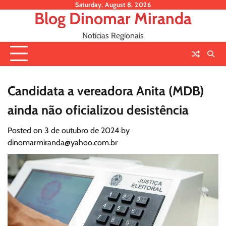
Skip
Saturday, August 8, 2026
Blog Dinomar Miranda
to
content
Notícias Regionais
Candidata a vereadora Anita (MDB)
ainda não oficializou desistência
Posted on
3 de outubro de 2024
by
dinomarmiranda@yahoo.com.br