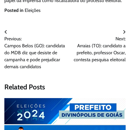
papel da imprensa como fiscalizadora do processo eleitoral.
Posted in
Eleições
Navegação
Previous:
Next:
de
Campos Belos (GO): candidata
Arraias (TO): candidato a
Post
do MDB diz que desiste de
prefeito, professor Oscar,
campanha e pode prejudicar
contesta pesquisa eleitoral
demais candidatos
Related Posts