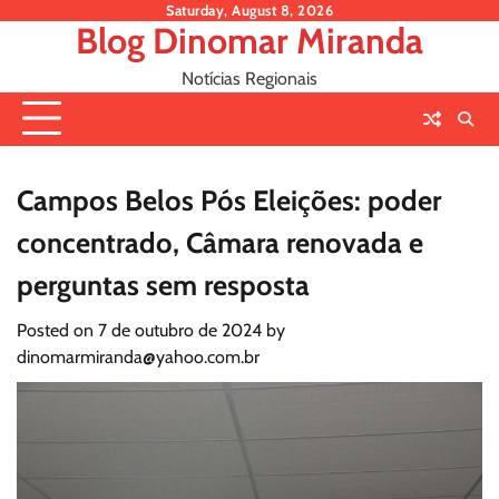
Skip
Saturday, August 8, 2026
Blog Dinomar Miranda
to
content
Notícias Regionais
Campos Belos Pós Eleições: poder
concentrado, Câmara renovada e
perguntas sem resposta
Posted on
7 de outubro de 2024
by
dinomarmiranda@yahoo.com.br