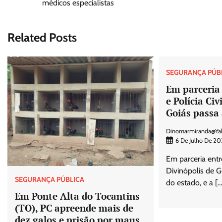
médicos especialistas
de
Post
Related Posts
SEGURANÇA PÚB
Em parceria 
e Polícia Civ
Goiás passa 
Dinomarmiranda@ya
6 De Julho De 20
Em parceria entre
Divinópolis de G
SEGURANÇA PÚBLICA
do estado, e a […
Em Ponte Alta do Tocantins
(TO), PC apreende mais de
dez galos e prisão por maus