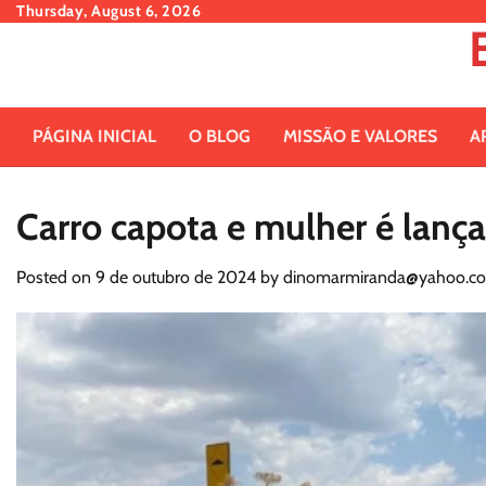
Skip
Thursday, August 6, 2026
to
content
PÁGINA INICIAL
O BLOG
MISSÃO E VALORES
A
Carro capota e mulher é lanç
Posted on
9 de outubro de 2024
by
dinomarmiranda@yahoo.co