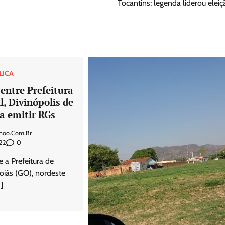
Tocantins; legenda liderou eleiç
LICA
entre Prefeitura
il, Divinópolis de
a emitir RGs
hoo.com.br
0
22
 a Prefeitura de
oiás (GO), nordeste
]