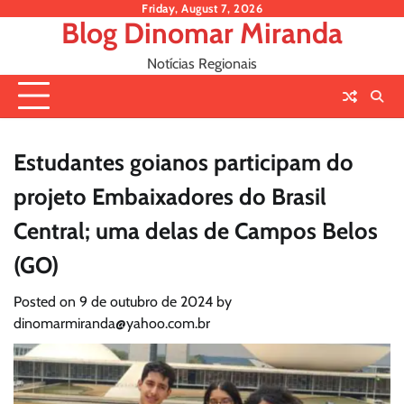
Skip
Friday, August 7, 2026
Blog Dinomar Miranda
to
content
Notícias Regionais
Estudantes goianos participam do
projeto Embaixadores do Brasil
Central; uma delas de Campos Belos
(GO)
Posted on
9 de outubro de 2024
by
dinomarmiranda@yahoo.com.br