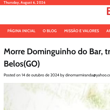
Skip
Thursday, August 6, 2026
to
content
PÁGINA INICIAL
O BLOG
MISSÃO E VALORES
A
Morre Dominguinho do Bar, t
Belos(GO)
Posted on
14 de outubro de 2024
by
dinomarmiranda@yahoo.c