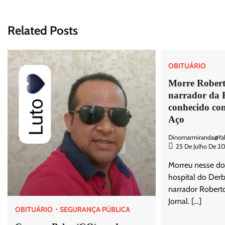
de
Post
Related Posts
OBITUÁRIO
Morre Robert
narrador da 
conhecido co
Aço
Dinomarmiranda@ya
25 De Julho De 2
Morreu nesse d
hospital do Derb
narrador Robert
Jornal. […]
OBITUÁRIO
SEGURANÇA PÚBLICA