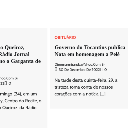
OBITUÁRIO
o Queiroz,
Governo do Tocantins publica
Rádio Jornal
Nota em homenagem a Pelé
mo o Garganta de
Dinomarmiranda@yahoo.com.br
30 De Dezembro De 2022
0
hoo.com.br
Na tarde desta quinta-feira, 29, a
022
0
tristeza toma conta de nossos
omingo (24), em um
corações com a notícia […]
y, Centro do Recife, o
o Queiroz, da Rádio