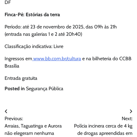
DF
Finca-Pé: Estórias da terra
Período: até 23 de novembro de 2025, das 09h às 21h
(entrada nas galerias 1 e 2 até 20h40)
Classificação indicativa: Livre
Ingressos em
www.bb.com.br/cultura
e na bilheteria do CCBB
Brasília
Entrada gratuita
Posted in
Segurança Pública
Navegação
Previous:
Next:
de
Arraias, Taguatinga e Aurora
Polícia incinera cerca de 4 kg
Post
não elegeram nenhuma
de drogas apreendidas em