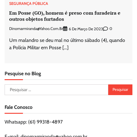
SEGURANÇA PÚBLICA
Em Posse (GO), homem é preso com furadeira e
outros objetos furtados
Dinomarmiranda@yahoo.com.br
0
6 De Março De 2023
Um malandro se deu mal no último sábado (4), quando
a Polícia Militar em Posse […]
Pesquise no Blog
Pesquisar
por:
Fale Conosco
Whatsapp: (61) 99318-4897
E-mail: dinomarmiranda@yahoo.com.br