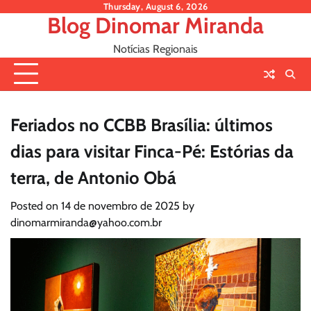
Skip
Thursday, August 6, 2026
Blog Dinomar Miranda
to
content
Notícias Regionais
Feriados no CCBB Brasília: últimos
dias para visitar Finca-Pé: Estórias da
terra, de Antonio Obá
Posted on
14 de novembro de 2025
by
dinomarmiranda@yahoo.com.br