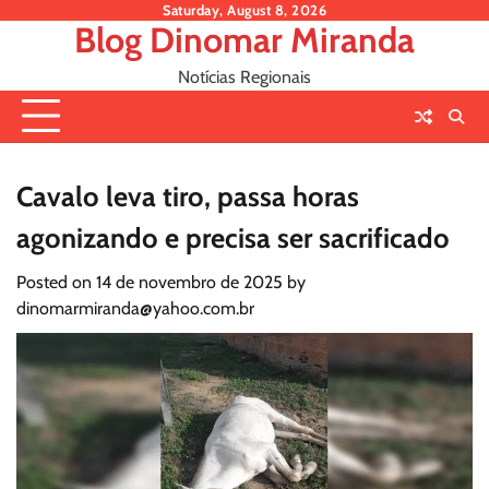
Skip
Saturday, August 8, 2026
Blog Dinomar Miranda
to
content
Notícias Regionais
Cavalo leva tiro, passa horas
agonizando e precisa ser sacrificado
Posted on
14 de novembro de 2025
by
dinomarmiranda@yahoo.com.br