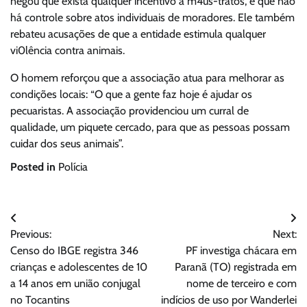
negou que exista qualquer incentivo a m4us-tratos, e que não
há controle sobre atos individuais de moradores. Ele também
rebateu acusações de que a entidade estimula qualquer
vi0lência contra animais.
O homem reforçou que a associação atua para melhorar as
condições locais: “O que a gente faz hoje é ajudar os
pecuaristas. A associação providenciou um curral de
qualidade, um piquete cercado, para que as pessoas possam
cuidar dos seus animais”.
Posted in
Polícia
Navegação
Previous:
Next:
de
Censo do IBGE registra 346
PF investiga chácara em
Post
crianças e adolescentes de 10
Paranã (TO) registrada em
a 14 anos em união conjugal
nome de terceiro e com
no Tocantins
indícios de uso por Wanderlei